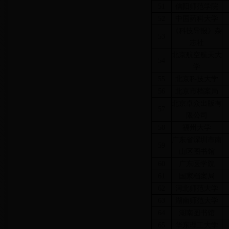
51
信阳师范学院
52
中国药科大学
《科技导报》杂
53
志社
北京航空航天大
54
学
55
北京科技大学
56
北京市档案局
北京卓众出版有
57
限公司
58
福州大学
广东省深圳市南
59
山区图书馆
60
广东医学院
61
国家档案局
62
河北师范大学
63
湖南师范大学
64
湖南图书馆
65
华东理工大学