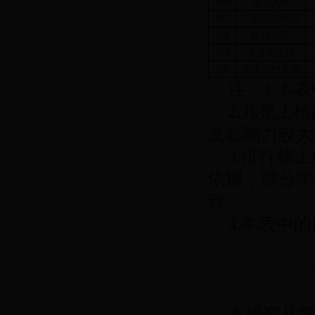
186
湖北大学
187
广西民族学院
188
杭州大学
189
上海博物馆
190
天津市档案局
注：1.本
2.凡是上
文影响力较大
3.排行榜
依据，部分学
致；
4.本表中
本研究从