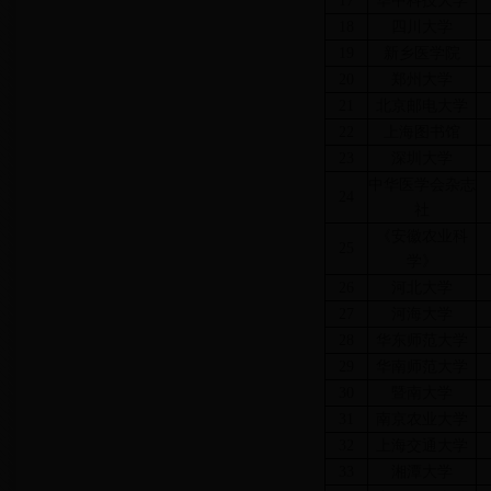
17
华中科技大学
18
四川大学
19
新乡医学院
20
郑州大学
21
北京邮电大学
22
上海图书馆
23
深圳大学
中华医学会杂志
24
社
《安徽农业科
25
学》
26
河北大学
27
河海大学
28
华东师范大学
29
华南师范大学
30
暨南大学
31
南京农业大学
32
上海交通大学
33
湘潭大学