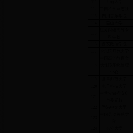
111
世新大学
112
中国科学杂志社
113
四川音乐学院
114
燕山大学
江苏财经高等专
115
科学校
116
西安政治学院
117
哈尔滨师范大学
中国高等教育文
118
献保障系统管理
中心
119
曲阜师范大学
120
电子科技大学
中共安徽省安庆
121
市委党校
122
香港中文大学
中国劳动关系学
123
院
124
长安大学