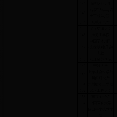
142
山西财经大学
《岩石力学与岩
143
土工程学报》
144
东莞图书馆
145
武汉纺织大学
146
淮海工学院
中国学术期刊
147
(光盘版)电子杂
志社
148
湛江师范学院
149
宁波大学
上海社会科学院
150
新闻研究所
151
郑州纺织工学院
152
武汉工程大学
153
南京图书馆
154
中国医科大学
佛山科学技术学
155
院