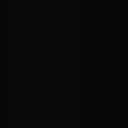
84
云南财经大学
郑州航空工业管
85
理学院
中国有色金属学
86
会
87
中南大学
88
广西财经学院
89
青岛理工大学
武装警察部队学
90
院
91
中国矿业大学
92
江南大学
郑州师范高等专
93
科学校
中国兵器工业集
94
团第二一零研究
所
中国实用医学杂
95