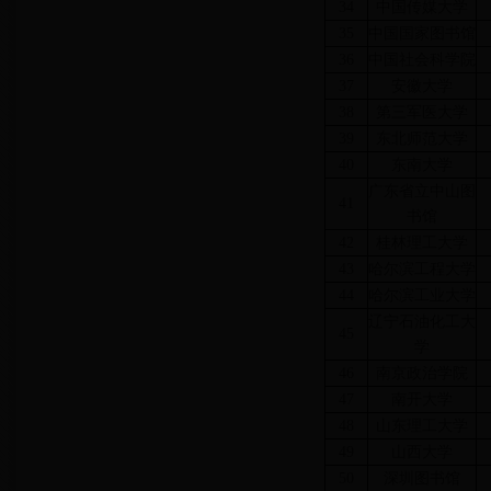
34
中国传媒大学
35
中国国家图书馆
36
中国社会科学院
37
安徽大学
38
第三军医大学
39
东北师范大学
40
东南大学
广东省立中山图
41
书馆
42
桂林理工大学
43
哈尔滨工程大学
44
哈尔滨工业大学
辽宁石油化工大
45
学
46
南京政治学院
47
南开大学
48
山东理工大学
49
山西大学
50
深圳图书馆