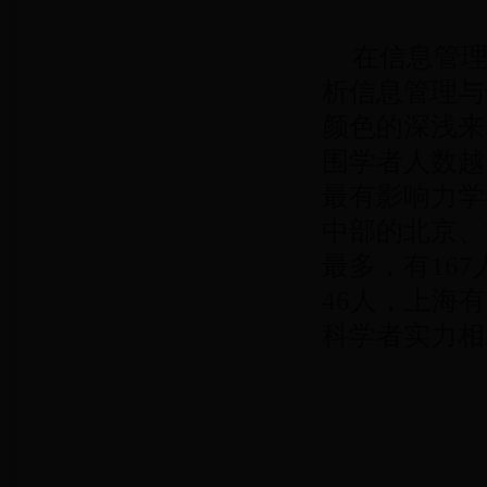
在信息管
析信息管理与
颜色的深浅来
围学者人数越
最有影响力学
中部的北京、
最多，有16
46人，上海
科学者实力相