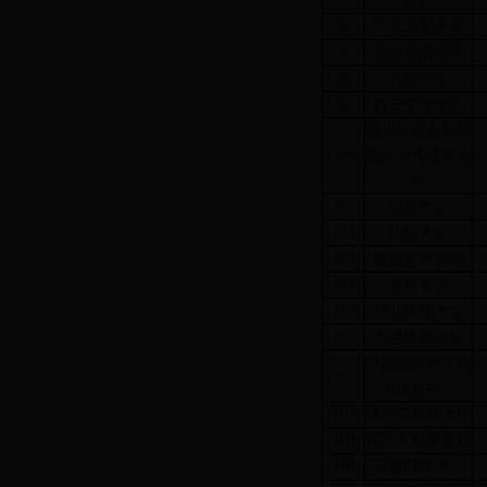
志社
96
广东工业大学
97
淮阴师范学院
98
贵州大学
99
西安文理学院
四川省社会科学
100
院新闻传播研究
所
101
湖南大学
102
江苏大学
103
陕西教育学院
104
嘉兴学院
105
河北科技大学
106
大连民族学院
中国国防科学技
107
术信息中心
108
哈尔滨商业大学
109
北京文献服务处
110
安徽财经大学