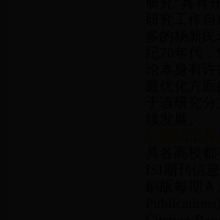
研究“具有
研究工作自
多的杨新民
纪70年代
论本身有许
最优化方面
于该研究分
续发展。
3. 借助工
具各高校都
ISI期刊信息可
刷版每期Ａ、Ｄ
Publicat
Citatio