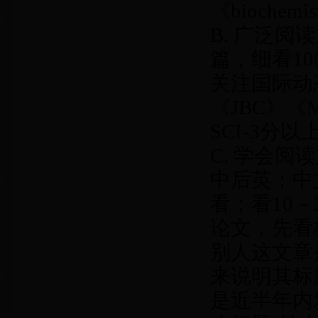
《biochem
B. 广泛阅
篇，细看1
关注国际动态。
《JBC》《M
SCI-3分
C. 学会阅读
中后英；中
看；看10－
论文，先看
别人这文章
来说明其标题
是近半年内