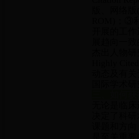
版、网络版(JC
ROM)；
开展的工作
展趋向一致的(Es
杰出人物研
Highly 
动态及有关
国际学术研
三、如何获得
无论是临床还
决定了科研
课题和方向
是至关重要