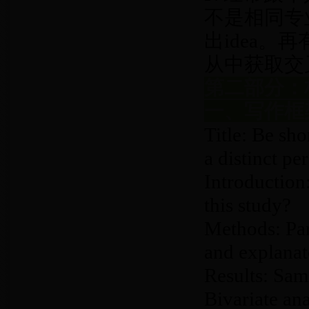
不是相同专
出idea
从中获取交叉
第二部分：
一、写作框
Title: Be sh
a distinct pe
Introductio
this study?
Methods: Par
and explanato
Results: Samp
Bivariate ana