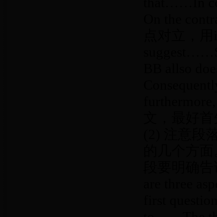
that……In con
On the 
点对立，用in
suggest……Si
BB alls
Consequen
furthermor
文，最好首
(2) 注
的几个方面
段要明确告诉读
are three as
first questi
to……The 