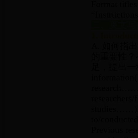
Format titles
“Instructions
二、英文写
1. Introduct
A. 如何
的重要性？
足，提出一种新
information(l
research……)(
researchers
studies……)h
to/conducte
Previous rese