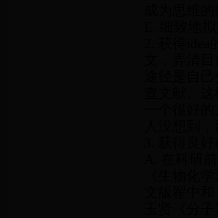
成为思维的
E. 细致
2. 获得i
文，弄清目
途径是自己
查文献。这
一个很好的
人没想到，
3. 获得良好
A. 在科
《生物化学
文版翟中和
玉贤《分子》