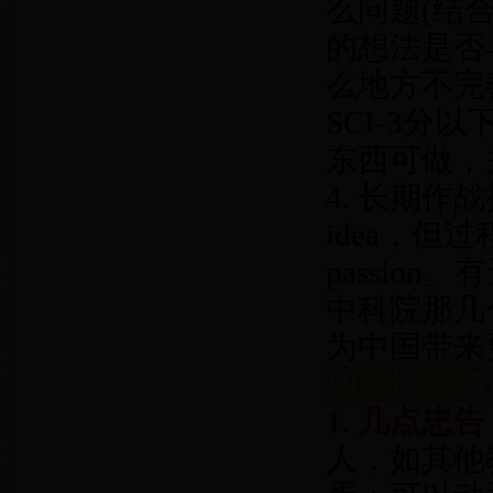
么问题(结
的想法是否
么地方不完
SCI-3
东西可做，
4. 长期
idea，但
passio
中科院那几
为中国带来更多
四、博士如
1. 几点忠告
人，如其他教