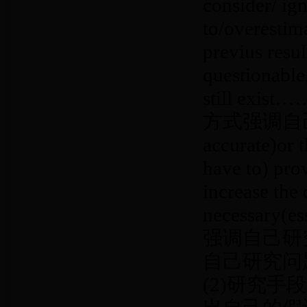
consider/ ig
to/overestim
previus resul
questionable,
still 
方式强调自己工作：H
accurate)or 
have to) pro
increase the d
necessary(e
强调自己研
自己研究问
(2)研究手