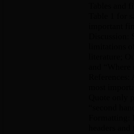
Tables and fi
Table 1 for s
important fin
Discussion: 
limitations o
literature; O
and “Where
References: A
most importan
Quote only p
“second hand
Formatting: I
headers and 