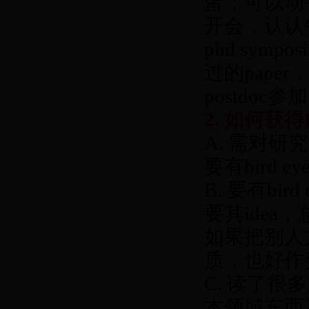
蛋；可以动
开会，认认牛
phd sym
过的pape
postdo
2. 如何获得
A. 需对
要有bird ey
B. 要有b
要其ide
如果把别人
质，也好作
C. 读了很多
本领域东西