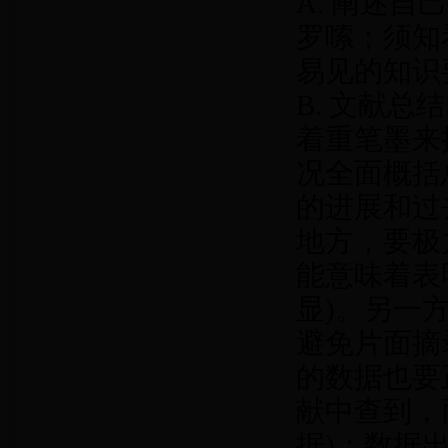
A. 阐述
罗嗦；须知
易见的知识
B. 文献总结
着重笔墨来
况全面概括
的进展和过
地方，要极
能意味着表
显)。另一
避免片面摘
的数据也要
献中查到，
据)；数据